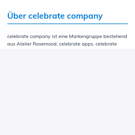
Über celebrate company
celebrate company ist eine Markengruppe bestehend
aus Atelier Rosemood, celebrate apps, celebrate
digital printing, faireparterie, kartenmacherei und
mintkind. Zusammen umfassen wir E-Commerce-
Shops, Produktionsstätten sowie weitere digitale
Services, die sich darauf fokussieren innerhalb von
Europa, schöne Momente in bleibende Erinnerungen
zu verwandeln. Als New-Work-Pioniere haben wir
eine Organisation geschaffen, in der der Mensch im
Mittelpunkt steht und die auf Vertrauen,
Eigenverantwortung und Flexibilität basiert.
Bereit, dich zu bewerben?