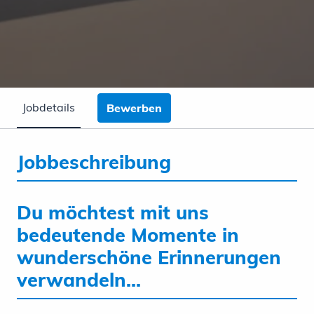
Jobdetails
Bewerben
Jobbeschreibung
Du möchtest mit uns
bedeutende Momente in
wunderschöne Erinnerungen
verwandeln...